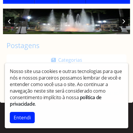
Postagens
Categorias
Nosso site usa cookies e outras tecnologias para que
Nenhuma notícia encontrada
nós e nossos parceiros possamos lembrar de você e
entender como você usa o site. Ao continuar a
navegação neste site será considerado como
Copyright © Culturamutum - Todos os direitos reservados.
consentimento implícito à nossa
política de
privacidade
.
Entendi